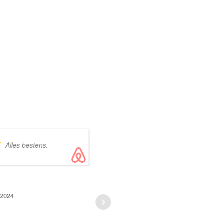
Alles bestens.
Idéalement pla
300 mètres de la plage du Mag
cette maison de caractère avec
terrasse est parfaite pour un sé
Y
famille au calme ; elle dispose d
 2024
more