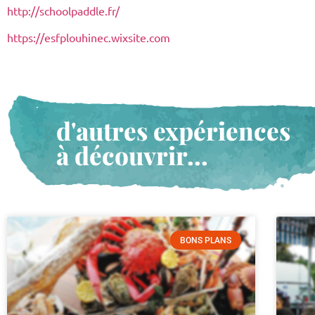
http://schoolpaddle.fr/
https://esfplouhinec.wixsite.com
d'autres expériences
à découvrir...
BONS PLANS